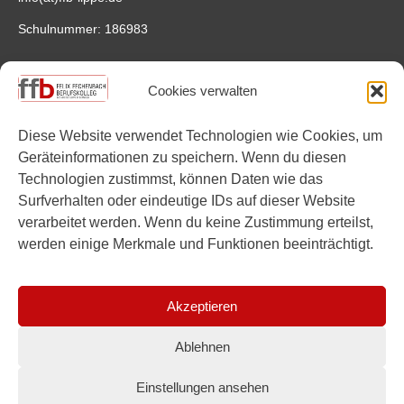
Schulnummer: 186983
Anfahrt
Cookies verwalten
Felix-Fechenbach-Berufskolleg
Saganer Straße 4
Diese Website verwendet Technologien wie Cookies, um
32756 Detmold
Geräteinformationen zu speichern. Wenn du diesen
Google Maps
Technologien zustimmst, können Daten wie das
Surfverhalten oder eindeutige IDs auf dieser Website
Links
verarbeitet werden. Wenn du keine Zustimmung erteilst,
werden einige Merkmale und Funktionen beeinträchtigt.
Instagram
YouTube
Akzeptieren
Ablehnen
Einstellungen ansehen