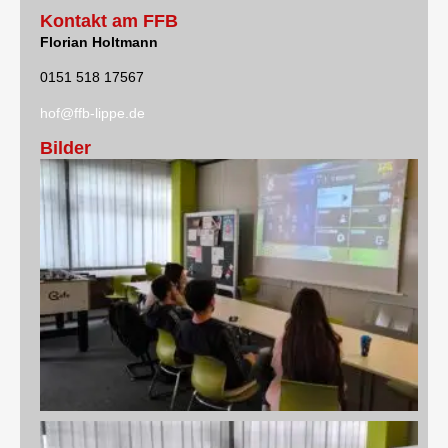
Kontakt am FFB
Florian Holtmann
0151 518 17567
hof@ffb-lippe.de
Bilder