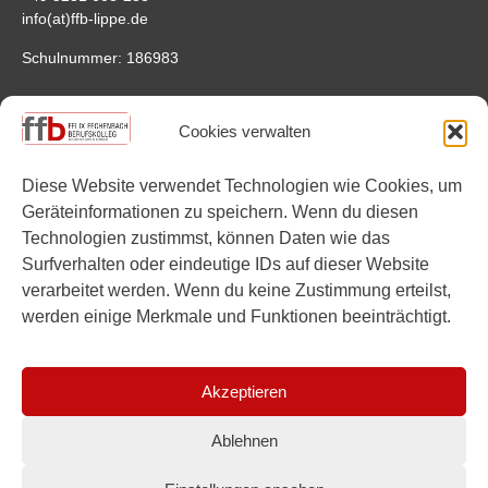
info(at)ffb-lippe.de
Schulnummer: 186983
Anfahrt
Cookies verwalten
Felix-Fechenbach-Berufskolleg
Saganer Straße 4
Diese Website verwendet Technologien wie Cookies, um
32756 Detmold
Geräteinformationen zu speichern. Wenn du diesen
Google Maps
Technologien zustimmst, können Daten wie das
Surfverhalten oder eindeutige IDs auf dieser Website
Links
verarbeitet werden. Wenn du keine Zustimmung erteilst,
werden einige Merkmale und Funktionen beeinträchtigt.
Instagram
YouTube
Akzeptieren
Ablehnen