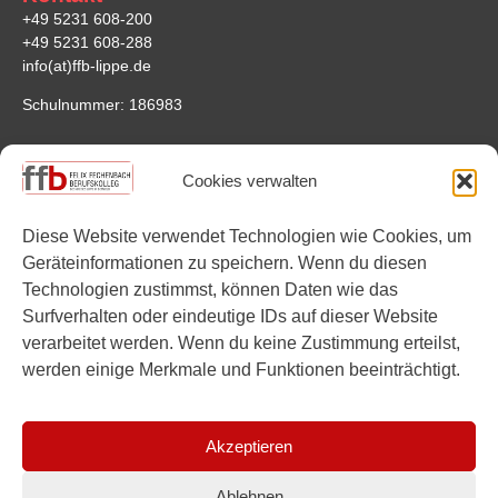
+49 5231 608-200
+49 5231 608-288
info(at)ffb-lippe.de
Schulnummer: 186983
Anfahrt
Cookies verwalten
Felix-Fechenbach-Berufskolleg
Saganer Straße 4
Diese Website verwendet Technologien wie Cookies, um
32756 Detmold
Geräteinformationen zu speichern. Wenn du diesen
Google Maps
Technologien zustimmst, können Daten wie das
Surfverhalten oder eindeutige IDs auf dieser Website
Links
verarbeitet werden. Wenn du keine Zustimmung erteilst,
werden einige Merkmale und Funktionen beeinträchtigt.
Instagram
YouTube
Akzeptieren
Ablehnen