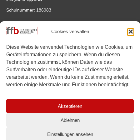
Schulnummer: 186983
Anfahrt
Cookies verwalten
Felix-Fechenbach-Berufskolleg
Saganer Straße 4
Diese Website verwendet Technologien wie Cookies, um
32756 Detmold
Geräteinformationen zu speichern. Wenn du diesen
Google Maps
Technologien zustimmst, können Daten wie das
Surfverhalten oder eindeutige IDs auf dieser Website
Links
verarbeitet werden. Wenn du keine Zustimmung erteilst,
werden einige Merkmale und Funktionen beeinträchtigt.
Instagram
YouTube
Akzeptieren
Ablehnen
Einstellungen ansehen