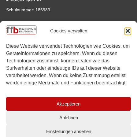
Schulnummer: 186983
Anfahrt
Cookies verwalten
Felix-Fechenbach-Berufskolleg
Saganer Straße 4
Diese Website verwendet Technologien wie Cookies, um
32756 Detmold
Geräteinformationen zu speichern. Wenn du diesen
Google Maps
Technologien zustimmst, können Daten wie das
Surfverhalten oder eindeutige IDs auf dieser Website
Links
verarbeitet werden. Wenn du keine Zustimmung erteilst,
werden einige Merkmale und Funktionen beeinträchtigt.
Instagram
YouTube
Akzeptieren
Ablehnen
Einstellungen ansehen