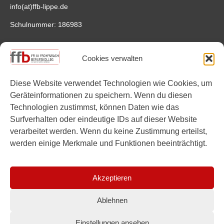
info(at)ffb-lippe.de
Schulnummer: 186983
Anfahrt
Cookies verwalten
Felix-Fechenbach-Berufskolleg
Saganer Straße 4
Diese Website verwendet Technologien wie Cookies, um
32756 Detmold
Geräteinformationen zu speichern. Wenn du diesen
Google Maps
Technologien zustimmst, können Daten wie das
Surfverhalten oder eindeutige IDs auf dieser Website
Links
verarbeitet werden. Wenn du keine Zustimmung erteilst,
werden einige Merkmale und Funktionen beeinträchtigt.
Instagram
YouTube
Akzeptieren
Ablehnen
Einstellungen ansehen