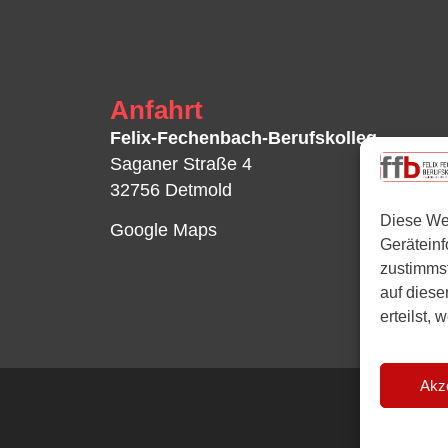
Anfahrt
Felix-Fechenbach-Berufskolleg
Saganer Straße 4
32756 Detmold
Diese We
Google Maps
Gerätein
zustimmst
auf diese
erteilst,
Akz